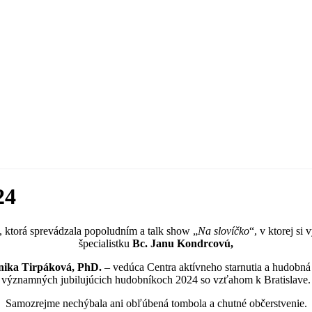
24
, ktorá sprevádzala popoludním a talk show „
Na slovíčko
“, v ktorej si
špecialistku
Bc.
Janu Kondrcovú,
nika Tirpáková, PhD.
– vedúca Centra aktívneho starnutia a hudobn
významných jubilujúcich hudobníkoch 2024 so vzťahom k Bratislave.
Samozrejme nechýbala ani obľúbená tombola a chutné občerstvenie.