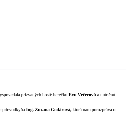
 vyspovedala prizvaných hostí: herečku
Evu Večerovú
a nutričnú
á sprievodkyňa
Ing.
Zuzana Godárová,
ktorá nám porozpráva o