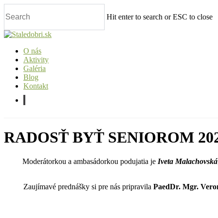
Skip
to
Hit enter to search or ESC to close
main
content
Close
Search
O nás
Aktivity
Galéria
Blog
Kontakt
facebook
RADOSŤ BYŤ SENIOROM 20
Moderátorkou a ambasádorkou podujatia je
Iveta Malachovská
Zaujímavé prednášky si pre nás pripravila
PaedDr. Mgr. Vero