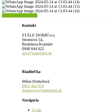
13.03.44
at
14
05-
2024-
Image
WhatsApp
(7)
13.03.44
at
14
05-
2024-
Image
WhatsApp
(8)
13.03.44
at
14
05-
2024-
Image
WhatsApp
(9)
13.03.44
at
14
05-
2024-
Image
WhatsApp
Share
Share
Share
Pin
(10)
13.03.44
at
14
05-
2024-
Image
(11)
13.03.44
at
14
05-
2024-
Kontakt
(12)
13.03.44
at
14
05-
(13)
13.03.44
at
14
STÁLE DOBRÍ n.o.
(14)
13.03.44
at
Stromová 54,
(15)
13.03.44
Bratislava-Kramáre
(16)
0948 644 622
info@staledobri.sk
Riaditeľka
Mária Drahošová
0903 463 910
drahosova@staledobri.sk
Navigácia
O nás