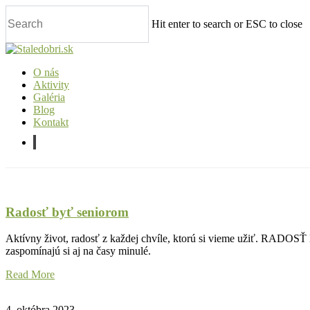
Skip
to
Hit enter to search or ESC to close
main
content
Close
Search
O nás
Aktivity
Galéria
Blog
Kontakt
facebook
Radosť byť seniorom
Aktívny život, radosť z každej chvíle, ktorú si vieme užiť. RADOS
zaspomínajú si aj na časy minulé.
Read More
4. októbra 2023