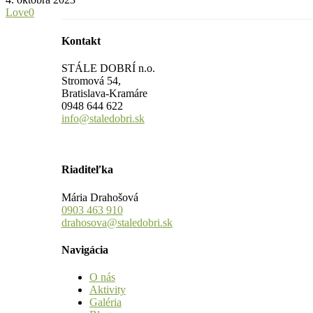
Love
0
Kontakt
STÁLE DOBRÍ n.o.
Stromová 54,
Bratislava-Kramáre
0948 644 622
info@staledobri.sk
Riaditeľka
Mária Drahošová
0903 463 910
drahosova@staledobri.sk
Navigácia
O nás
Aktivity
Galéria