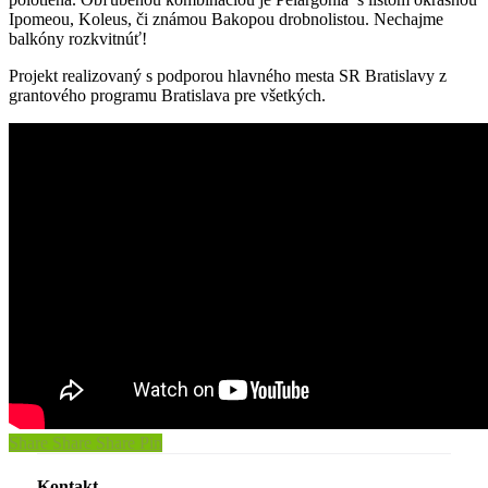
Ipomeou, Koleus, či známou Bakopou drobnolistou. Nechajme
balkóny rozkvitnúť!
Projekt realizovaný s podporou hlavného mesta SR Bratislavy z
grantového programu Bratislava pre všetkých.
Share
Share
Share
Pin
Kontakt