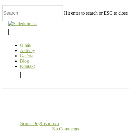
Skip
to
Hit enter to search or ESC to close
main
content
Close
Search
facebook
O nás
Aktivity
Galéria
Blog
Kontakt
facebook
Ovocný sad
Výsadby do hrantov
By
Sona Deglovicova
27. apríla 2021
13 októbra, 2021
No Comments