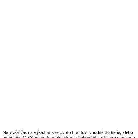
Najvyšší čas na výsadbu kvetov do hrantov, vhodné do tieňa, alebo
polotieňa. Obľúbenou kombináciou je Pelargónia s listom okrasnou