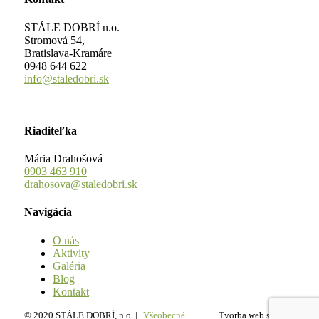
STÁLE DOBRÍ n.o.
Stromová 54,
Bratislava-Kramáre
0948 644 622
info@staledobri.sk
Riaditeľka
Mária Drahošová
0903 463 910
drahosova@staledobri.sk
Navigácia
O nás
Aktivity
Galéria
Blog
Kontakt
© 2020 STÁLE DOBRÍ, n.o. |
Všeobecné
Tvorba web stránok