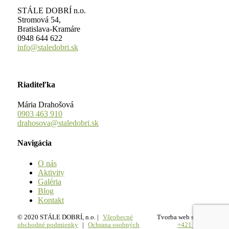
STÁLE DOBRÍ n.o.
Stromová 54,
Bratislava-Kramáre
0948 644 622
info@staledobri.sk
Riaditeľka
Mária Drahošová
0903 463 910
drahosova@staledobri.sk
Navigácia
O nás
Aktivity
Galéria
Blog
Kontakt
© 2020 STÁLE DOBRÍ, n.o. |
Všeobecné
Tvorba web stránok
obchodné podmienky
|
Ochrana osobných
+421 Studio