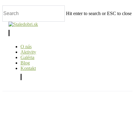
Skip
to
Hit enter to search or ESC to close
main
content
Close
Search
facebook
O nás
Aktivity
Galéria
Blog
Kontakt
facebook
Ovocný sad
Výsadba letných hľuzovín a
cibuľovín