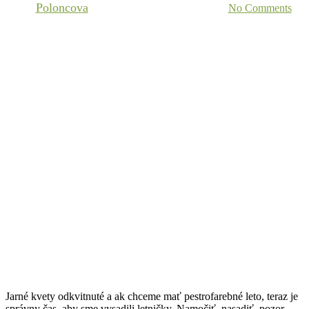
By
Poloncova
27. apríla 2021
13 októbra, 2021
No Comments
Jarné kvety odkvitnuté a ak chceme mať pestrofarebné leto, teraz je
správny čas, aby sme vysadili letničky. Namočiť, nasadiť, pozor